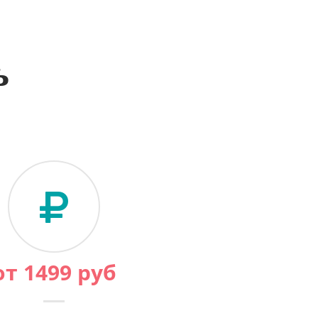
ь
от
1499
руб