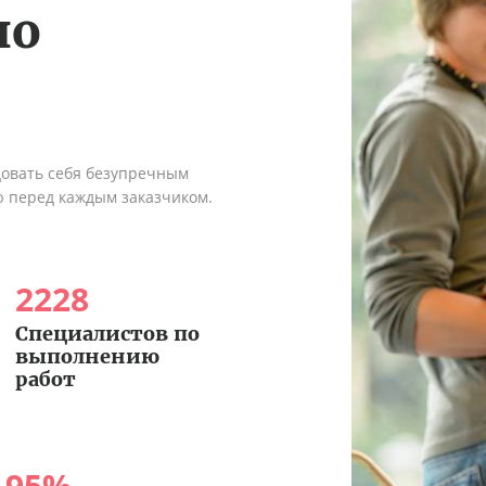
по
довать себя безупречным
ю перед каждым заказчиком.
2228
Специалистов по
выполнению
работ
95
%