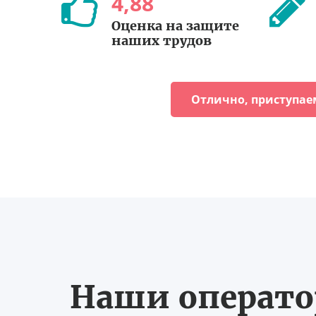
4
,
88
Оценка на защите
наших трудов
Отлично, приступае
Наши оператор