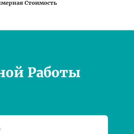
мерная Стоимость
ной Работы
т