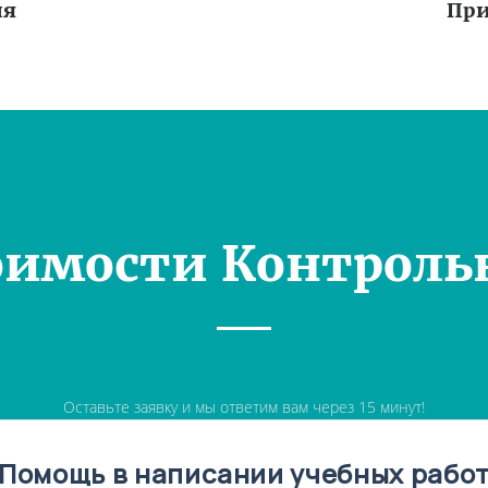
ия
При
оимости Контроль
Оставьте заявку и мы ответим вам через 15 минут!
Помощь в написании учебных рабо