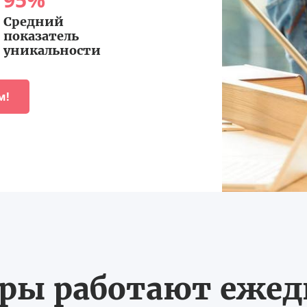
Средний
показатель
уникальности
м!
ы работают ежедн