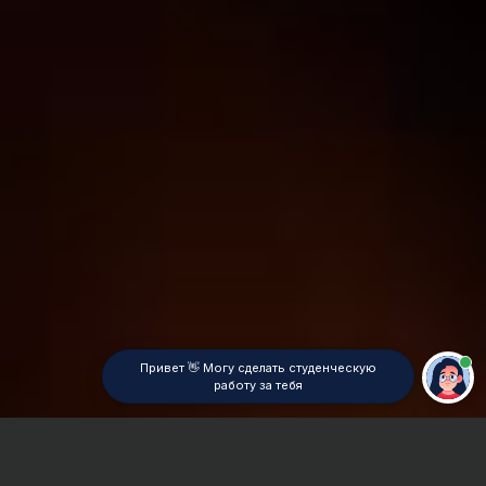
Привет 👋 Могу сделать студенческую
работу за тебя
Главная
ВУЗы Красноярска
СибГУ им. Решетнева
Курсовая работа