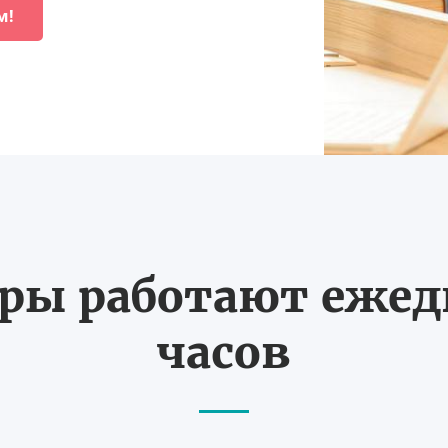
м!
ы работают ежедн
часов