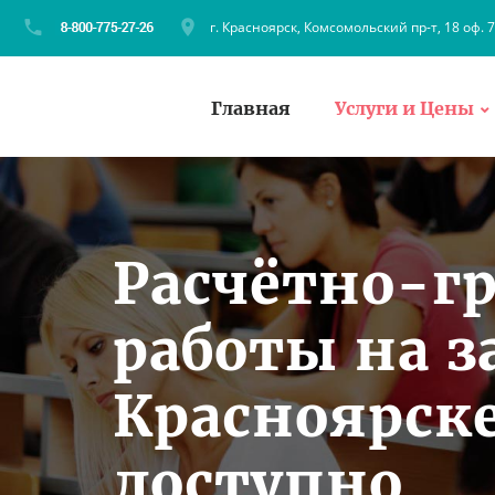
г. Красноярск, Комсомольский пр-т, 18 оф. 
Главная
Услуги и Цены
Расчётно-г
работы на з
Красноярске
доступно