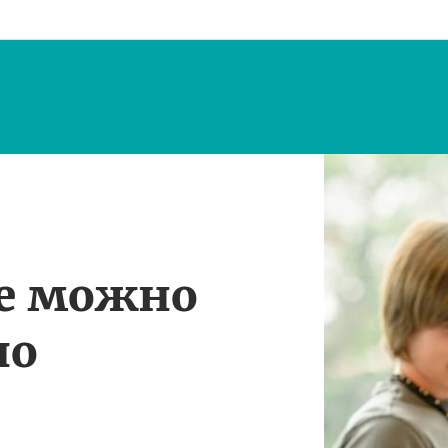
те можно
по