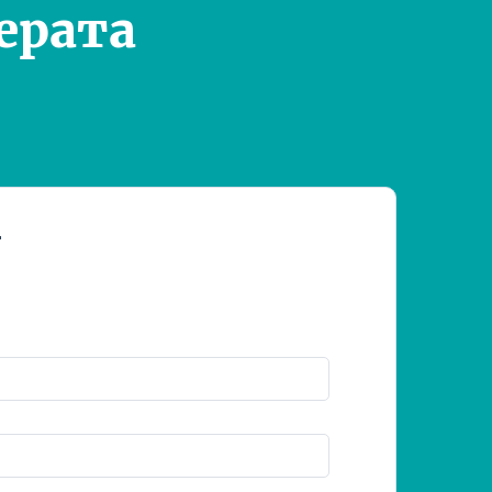
ерата
т