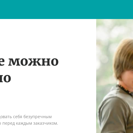
те можно
по
довать себя безупречным
ю перед каждым заказчиком.