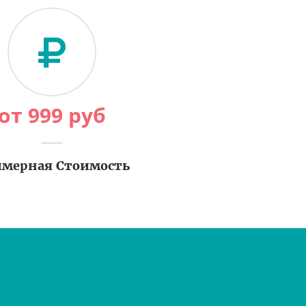
от
999
руб
мерная Стоимость