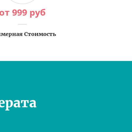
от
999
руб
мерная Стоимость
ерата