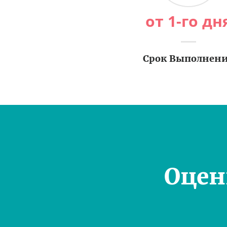
от 1-го дн
Срок Выполнен
Оцен