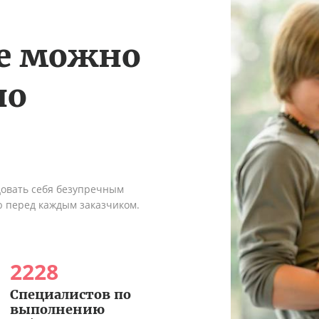
те можно
по
довать себя безупречным
ю перед каждым заказчиком.
2228
Специалистов по
выполнению