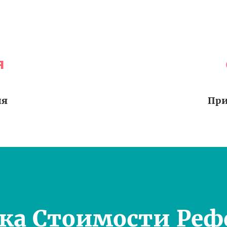
я
ия
При
ка Стоимости Реф