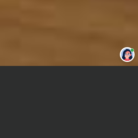
Привет 👋 Могу сделать студенческую
работу за тебя
Главная
Реферат
Философия
Сроки и Стоимость