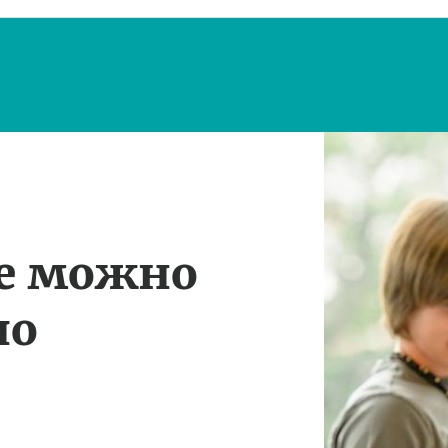
те можно
по