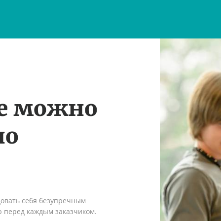
те можно
по
довать себя безупречным
ю перед каждым заказчиком.