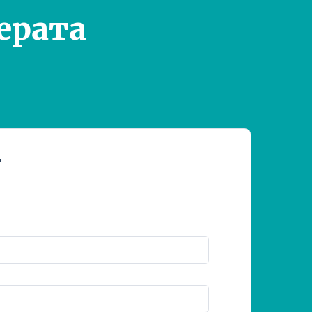
ерата
т