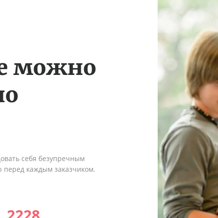
те можно
по
довать себя безупречным
ю перед каждым заказчиком.
2228