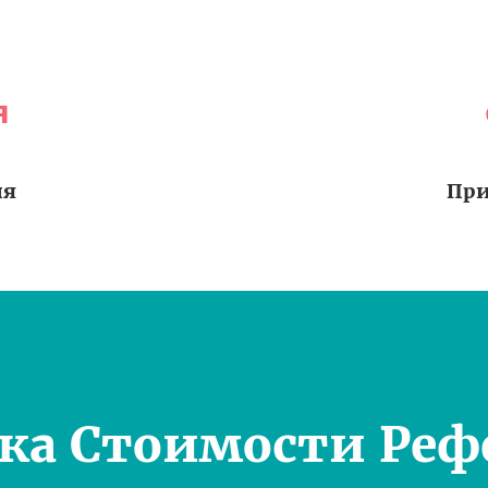
я
ия
При
ка Стоимости Реф