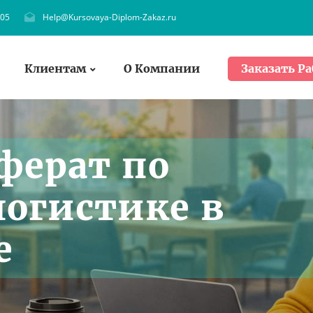
705
Help@Kursovaya-Diplom-Zakaz.ru
Клиентам
О Компании
Заказать Ра
ферат по
логистике в
е