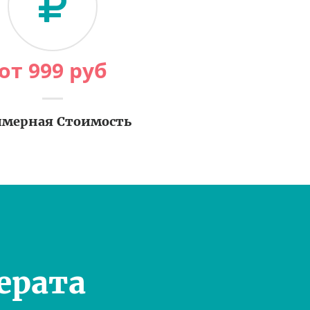
от
999
руб
мерная Стоимость
ерата