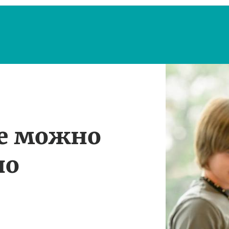
те можно
по