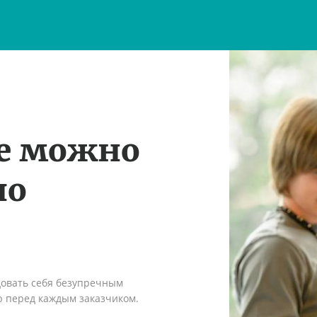
те можно
по
довать себя безупречным
ю перед каждым заказчиком.