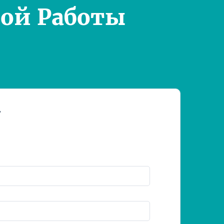
ой Работы
т