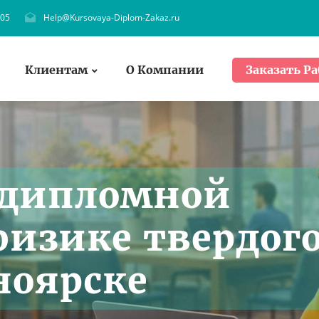
705
Help@Kursovaya-Diplom-Zakaz.ru
Клиентам
О Компании
Заказать Ра
 дипломной
физике твердог
ноярске