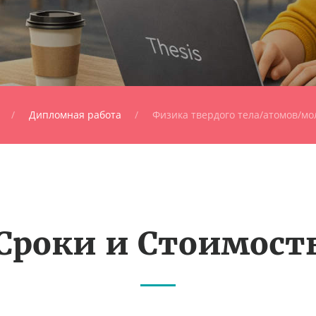
Дипломная работа
Физика твердого тела/атомов/мо
Сроки и Стоимост