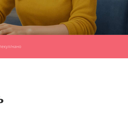
лекул/нано
ь