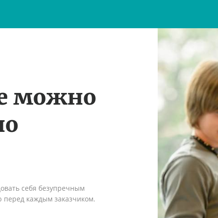
те можно
по
довать себя безупречным
ю перед каждым заказчиком.