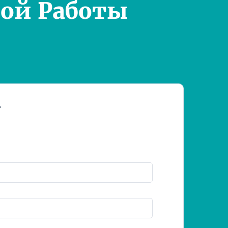
ой Работы
т