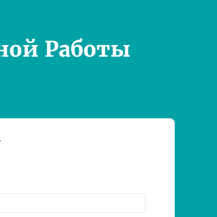
ной Работы
т