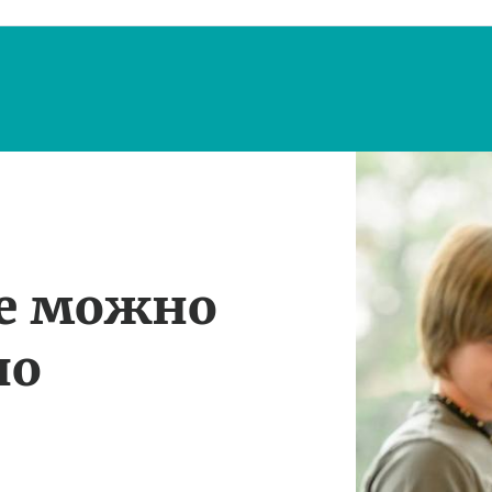
те можно
по