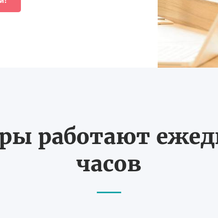
м!
ы работают ежедн
часов