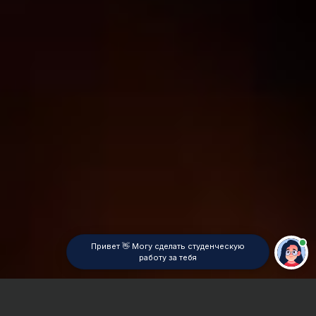
Привет 👋 Могу сделать студенческую
работу за тебя
Главная
ВУЗы Красноярска
СибЮИ МВД РФ