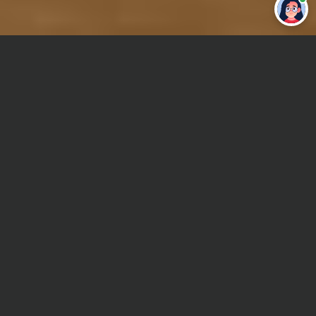
Привет 👋 Могу сделать студенческую
работу за тебя
Главная
Контрольная работа
Детали машин
Сроки и Стоимость