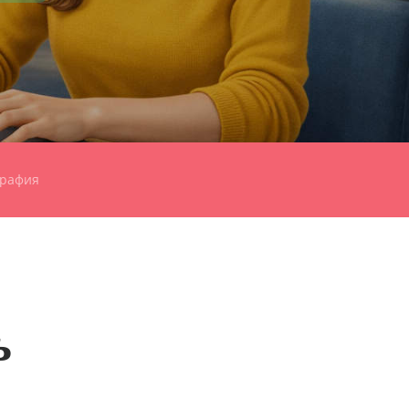
графия
ь