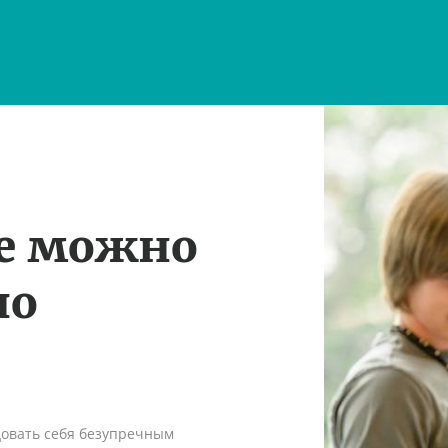
те можно
по
довать себя безупречным