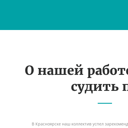
О нашей рабо
судить 
В Красноярске наш коллектив успел зарекомен