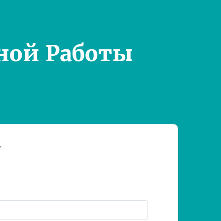
ной Работы
т