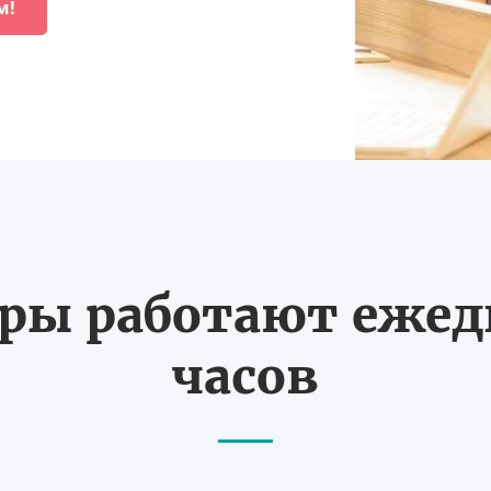
м!
ы работают ежедн
часов