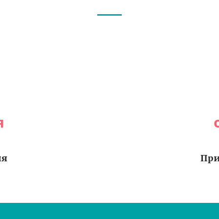
я
ия
При