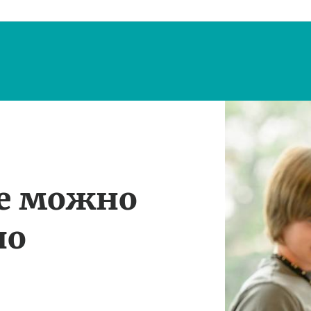
те можно
по