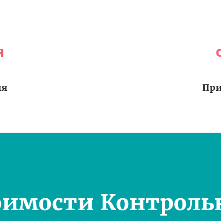
я
ия
При
оимости Контроль