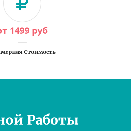
от
1499
руб
мерная Стоимость
ной Работы