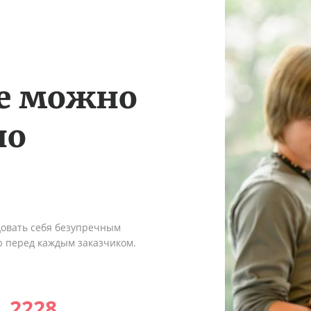
те можно
по
довать себя безупречным
ю перед каждым заказчиком.
2228