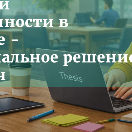
ой
ности в
е -
альное решени
ч