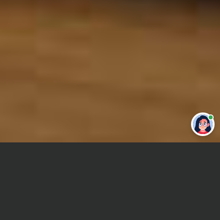
Привет 👋 Могу сделать студенческую
работу за тебя
Главная
Контрольная работа
Специальная психология