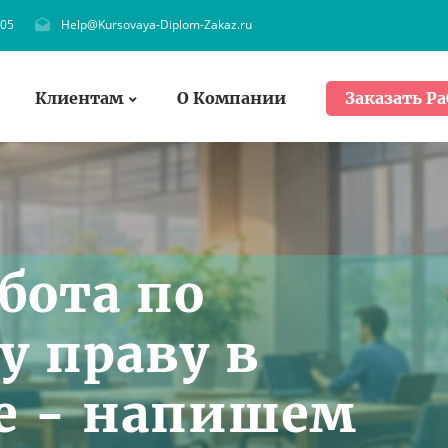
705
Help@Kursovaya-Diplom-Zakaz.ru
Клиентам
О Компании
Заказать Ра
бота по
 праву в
е - напишем