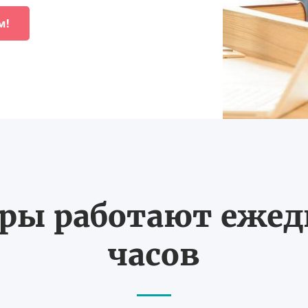
м!
ы работают ежедн
часов