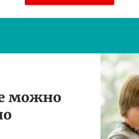
те можно
по