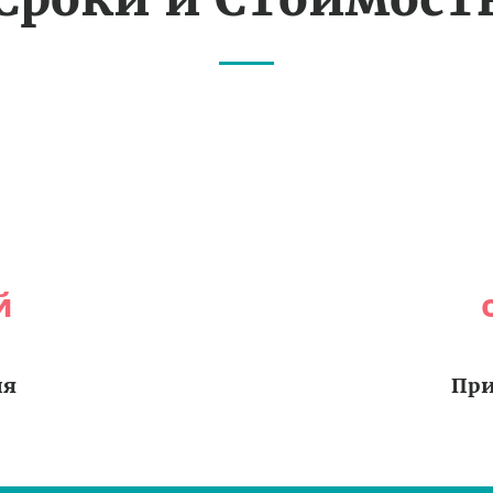
й
ия
При