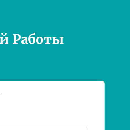
й Работы
т