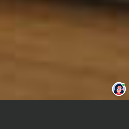
Привет 👋 Могу сделать студенческую
работу за тебя
Главная
Курсовая работа
Психология труда