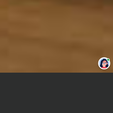
Привет 👋 Могу сделать студенческую
работу за тебя
Главная
Курсовая работа
Трудовое право