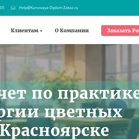
705
Help@Kursovaya-Diplom-Zakaz.ru
Клиентам
О Компании
Заказать Ра
чет по практик
ргии цветных
 Красноярске