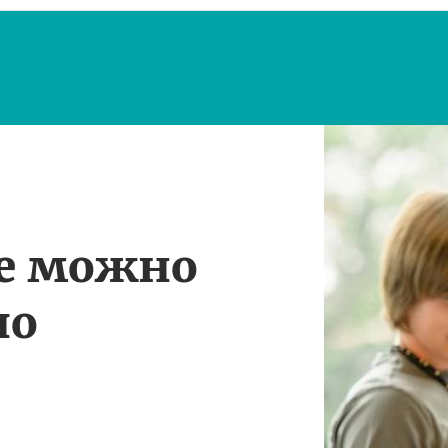
те можно
по