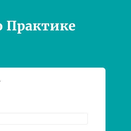
о Практике
т