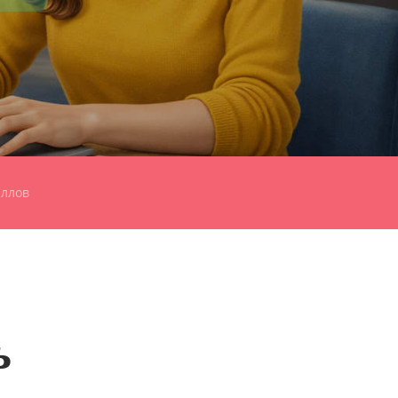
аллов
ь