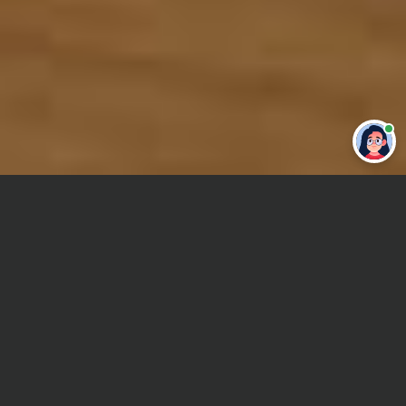
Привет 👋 Могу сделать студенческую
работу за тебя
Главная
Отчет по практике
Психология труда
Сроки и Стоимость