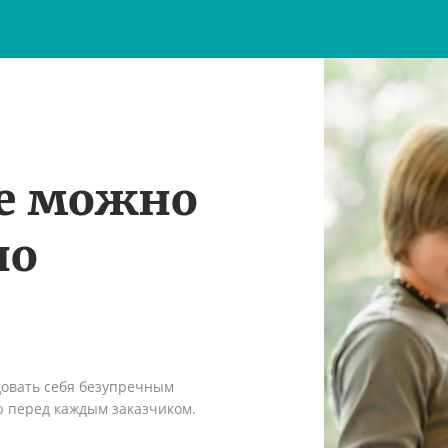
те можно
по
довать себя безупречным
ю перед каждым заказчиком.