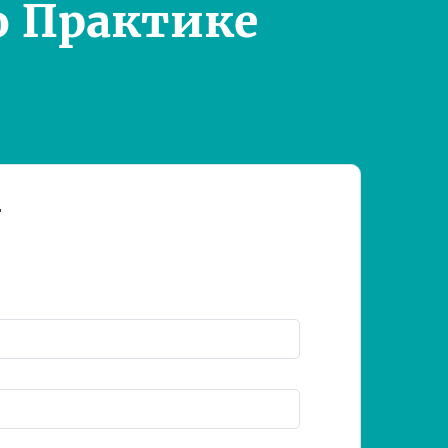
о Практике
т