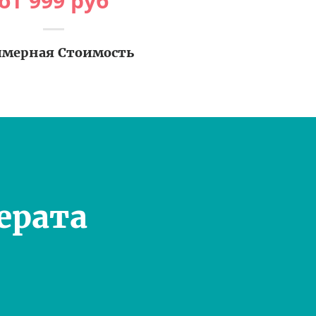
от
999
руб
мерная Стоимость
ерата