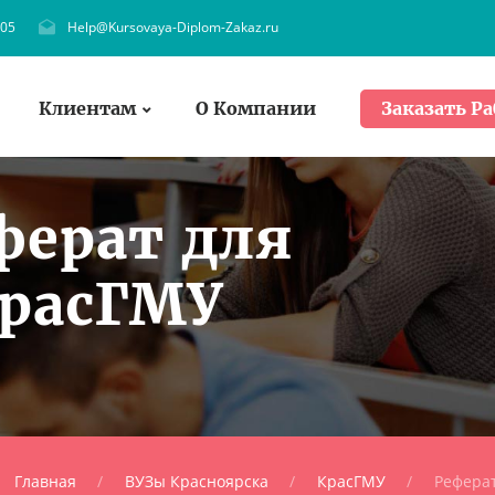
705
Help@Kursovaya-Diplom-Zakaz.ru
Клиентам
О Компании
Заказать Ра
ферат для
КрасГМУ
Главная
ВУЗы Красноярска
КрасГМУ
Рефера