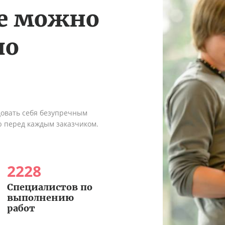
те можно
по
довать себя безупречным
ю перед каждым заказчиком.
2228
Специалистов по
выполнению
работ