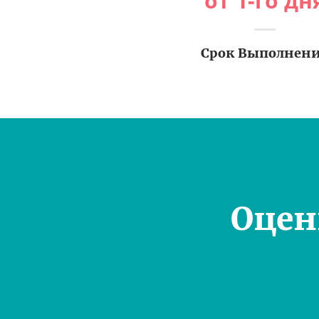
от 1-го дн
Срок Выполнен
Оцен