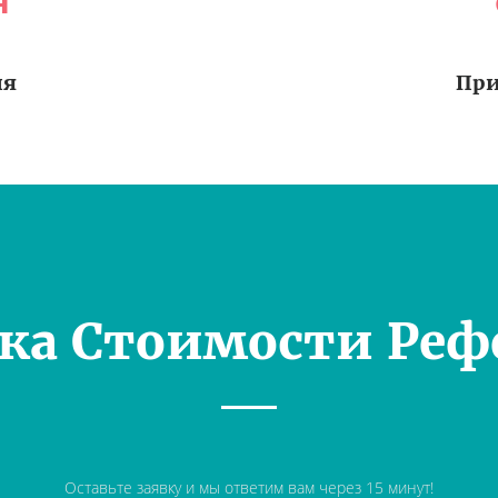
я
ия
При
ка Стоимости Реф
Оставьте заявку и мы ответим вам через 15 минут!