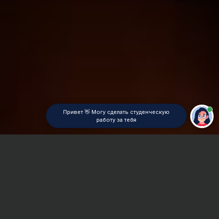
Привет 👋 Могу сделать студенческую
работу за тебя
Главная
ВУЗы Красноярска
КрИЖТ (ф) ИрГУПС
Реферат