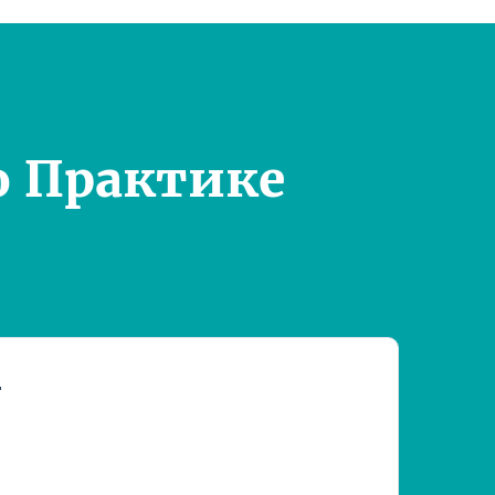
о Практике
т