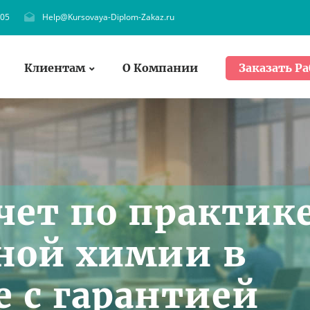
705
Help@Kursovaya-Diplom-Zakaz.ru
Клиентам
О Компании
Заказать Ра
чет по практик
ной химии в
е с гарантией