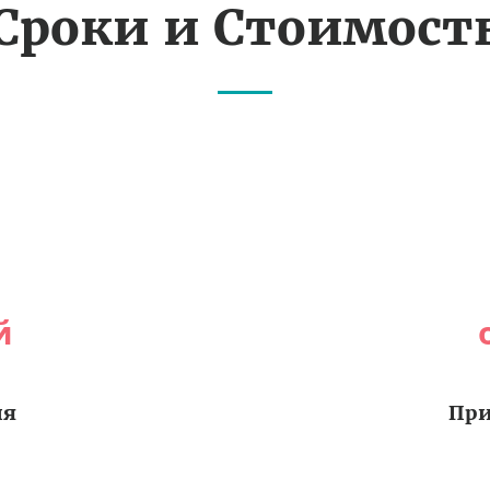
Сроки и Стоимост
й
ия
При