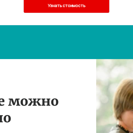
те можно
по