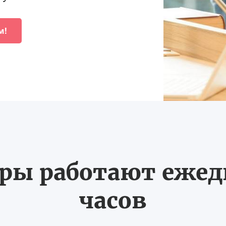
м!
ы работают ежедн
часов