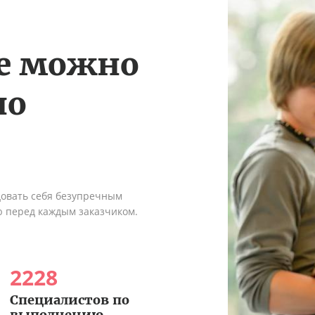
те можно
по
довать себя безупречным
ю перед каждым заказчиком.
2228
Специалистов по
выполнению