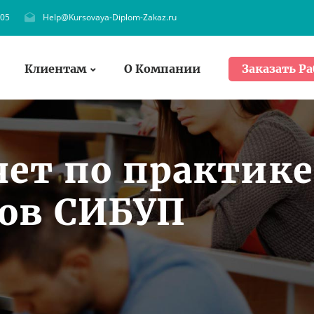
705
Help@Kursovaya-Diplom-Zakaz.ru
Клиентам
О Компании
Заказать Ра
чет по практике
тов СИБУП