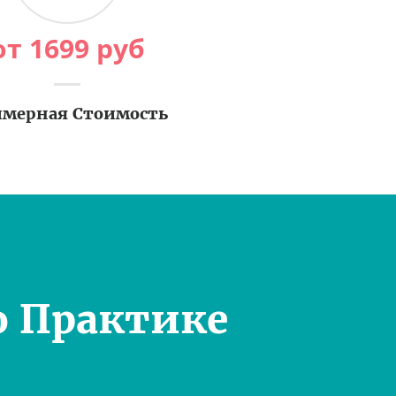
от
1699
руб
мерная Стоимость
о Практике