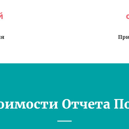
й
ия
При
оимости Отчета П