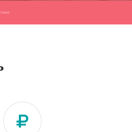
ктике
ь