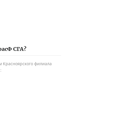
расФ СГА
?
м Красноярского филиала
: