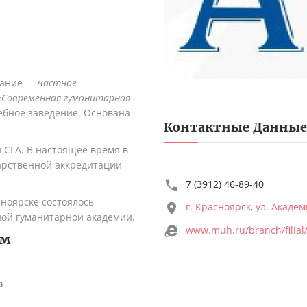
вание —
частное
«Современная гуманитарная
ебное заведение. Основана
Контактные Данные
 СГА.
В настоящее время в
дарственной аккредитации
7 (3912) 46-89-40
сноярске состоялось
г. Красноярск, ул. Академ
ной гуманитарной академии.
www.muh.ru/branch/filia
мм
а