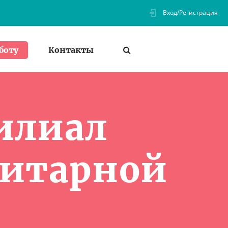
Вход/Регистрация
Контакты
боту
илиал
нитарной