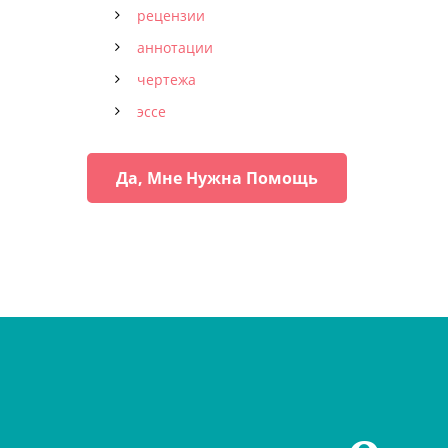
рецензии
аннотации
чертежа
эссе
Да, Мне Нужна Помощь