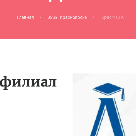
Главная
ВУЗы Красноярска
КрасФ СГА
 филиал