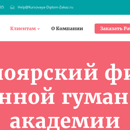
705
Help@Kursovaya-Diplom-Zakaz.ru
Клиентам
О Компании
Заказать Ра
ноярский ф
нной гума
академии